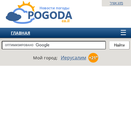
מזג אוויר
Новости погоды
☰
ГЛАВНАЯ
ИЗРАИЛЬ
Найти
СНГ
Иерусалим
Мой город:
+21°
ЕВРОПА
АМЕРИКА
АЗИЯ
АФРИКА
АВСТРАЛИЯ