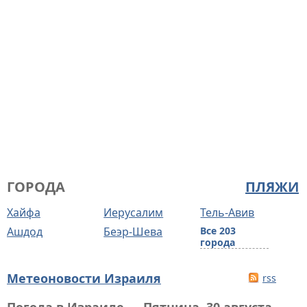
ГОРОДА
ПЛЯЖИ
Хайфа
Иерусалим
Тель-Авив
Ашдод
Беэр-Шева
Все 203
города
Метеоновости Израиля
rss