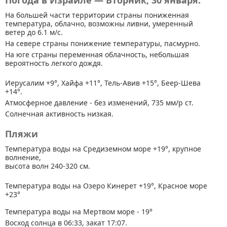
Погода в Израиле — Вторник, 30 января.
На большей части территории страны
пониженная
температура, облачно, возможны ливни, умеренный
ветер до 6.1 м/с.
На севере страны понижение температуры, пасмурно.
На юге страны переменная облачность, небольшая
вероятность легкого дождя.
Иерусалим +9°, Хайфа +11°, Тель-Авив +15°, Беер-Шева
+14°.
Атмосферное давление - без изменений, 735 мм/р ст.
Солнечная активность низкая.
Пляжи
Температура воды на Средиземном море +19°, крупное
волнение,
высота волн 240-320 см.
Температура воды на Озеро Кинерет +19°, Красное море
+23°
Температура воды на Мертвом море - 19°
Восход солнца в 06:33, закат 17:07.