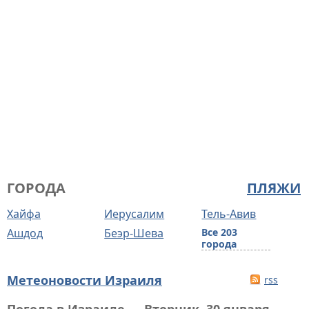
ГОРОДА
ПЛЯЖИ
Хайфа
Иерусалим
Тель-Авив
Ашдод
Беэр-Шева
Все 203
города
Метеоновости Израиля
rss