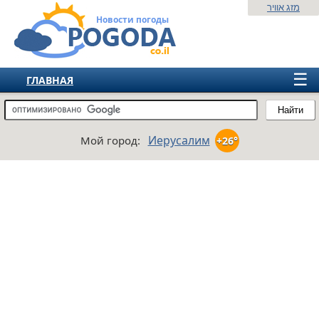
מזג אוויר
Новости погоды
☰
ГЛАВНАЯ
ИЗРАИЛЬ
Найти
СНГ
Иерусалим
Мой город:
+26°
ЕВРОПА
АМЕРИКА
АЗИЯ
АФРИКА
АВСТРАЛИЯ