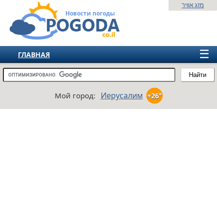
מזג אוויר
Новости погоды
☰
ГЛАВНАЯ
ИЗРАИЛЬ
Найти
СНГ
Иерусалим
Мой город:
+26°
ЕВРОПА
АМЕРИКА
АЗИЯ
АФРИКА
АВСТРАЛИЯ