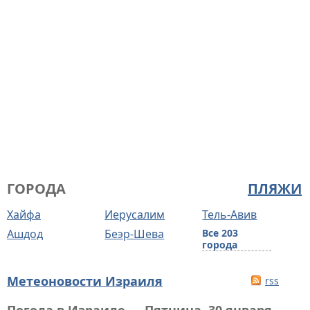
ГОРОДА
ПЛЯЖИ
Хайфа
Иерусалим
Тель-Авив
Ашдод
Беэр-Шева
Все 203
города
Метеоновости Израиля
rss