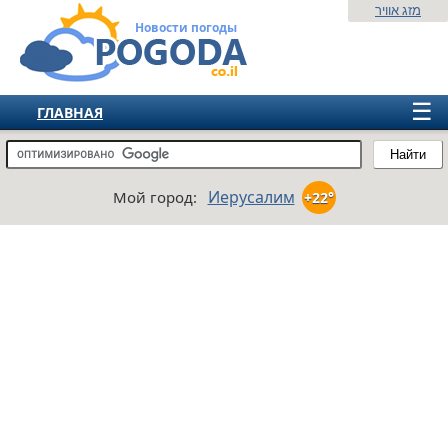
מזג אוויר
Новости погоды
☰
ГЛАВНАЯ
ИЗРАИЛЬ
Найти
СНГ
Иерусалим
Мой город:
+22°
ЕВРОПА
АМЕРИКА
АЗИЯ
АФРИКА
АВСТРАЛИЯ