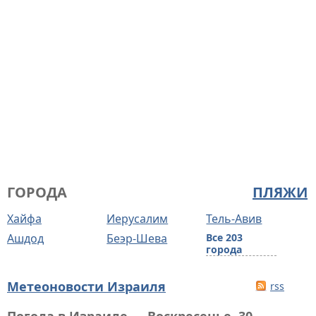
ГОРОДА
ПЛЯЖИ
Хайфа
Иерусалим
Тель-Авив
Ашдод
Беэр-Шева
Все 203
города
Метеоновости Израиля
rss