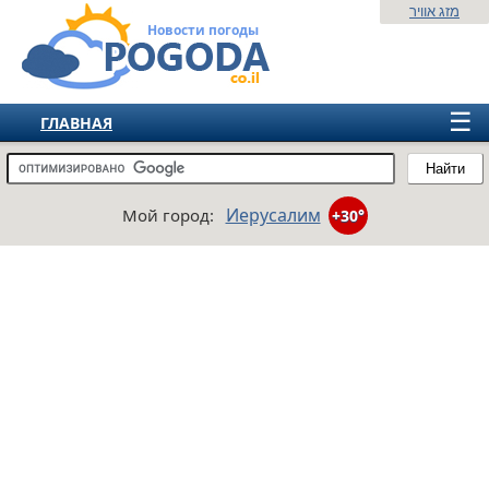
מזג אוויר
Новости погоды
☰
ГЛАВНАЯ
ИЗРАИЛЬ
Найти
СНГ
Иерусалим
Мой город:
+30°
ЕВРОПА
АМЕРИКА
АЗИЯ
АФРИКА
АВСТРАЛИЯ