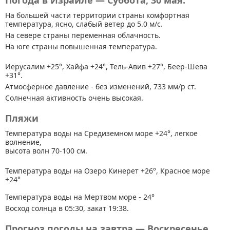
Погода в Израиле — Суббота, 30 мая.
На большей части территории страны
комфортная
температура, ясно, слабый ветер до 5.0 м/с.
На севере страны переменная облачность.
На юге страны повышенная температура.
Иерусалим +25°, Хайфа +24°, Тель-Авив +27°, Беер-Шева
+31°.
Атмосферное давление - без изменений, 733 мм/р ст.
Солнечная активность очень высокая.
Пляжи
Температура воды на Средиземном море +24°, легкое
волнение,
высота волн 70-100 см.
Температура воды на Озеро Кинерет +26°, Красное море
+24°
Температура воды на Мертвом море - 24°
Восход солнца в 05:30, закат 19:38.
Прогноз погоды на завтра — Воскресенье,