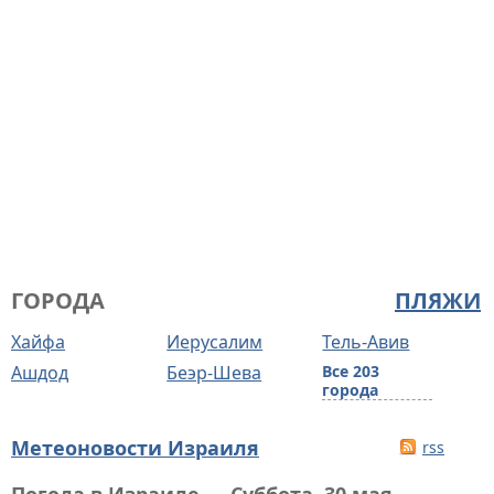
ГОРОДА
ПЛЯЖИ
Хайфа
Иерусалим
Тель-Авив
Ашдод
Беэр-Шева
Все 203
города
Метеоновости Израиля
rss