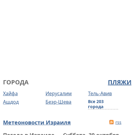
ГОРОДА
ПЛЯЖИ
Хайфа
Иерусалим
Тель-Авив
Ашдод
Беэр-Шева
Все 203
города
Метеоновости Израиля
rss