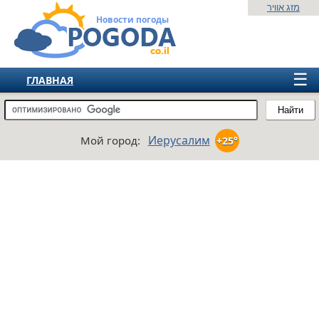
מזג אוויר
Новости погоды
☰
ГЛАВНАЯ
ИЗРАИЛЬ
Найти
СНГ
Иерусалим
Мой город:
+25°
ЕВРОПА
АМЕРИКА
АЗИЯ
АФРИКА
АВСТРАЛИЯ