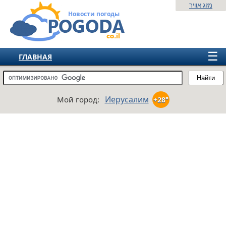
מזג אוויר
Новости погоды
☰
ГЛАВНАЯ
ИЗРАИЛЬ
Найти
СНГ
Иерусалим
Мой город:
+28°
ЕВРОПА
АМЕРИКА
АЗИЯ
АФРИКА
АВСТРАЛИЯ