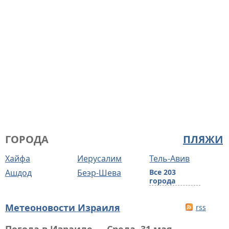
ГОРОДА
ПЛЯЖИ
Хайфа
Иерусалим
Тель-Авив
Ашдод
Беэр-Шева
Все 203
города
Метеоновости Израиля
rss