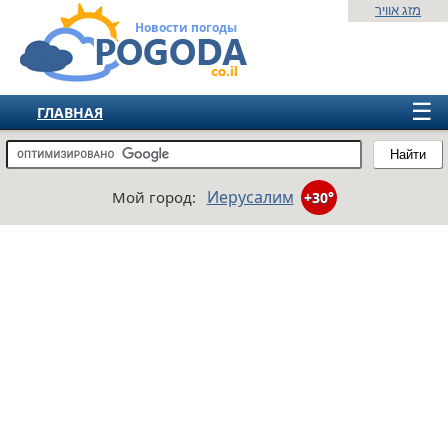
מזג אוויר
Новости погоды
☰
ГЛАВНАЯ
ИЗРАИЛЬ
Найти
СНГ
Иерусалим
Мой город:
+30°
ЕВРОПА
АМЕРИКА
АЗИЯ
АФРИКА
АВСТРАЛИЯ