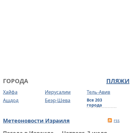
ГОРОДА
ПЛЯЖИ
Хайфа
Иерусалим
Тель-Авив
Ашдод
Беэр-Шева
Все 203
города
Метеоновости Израиля
rss