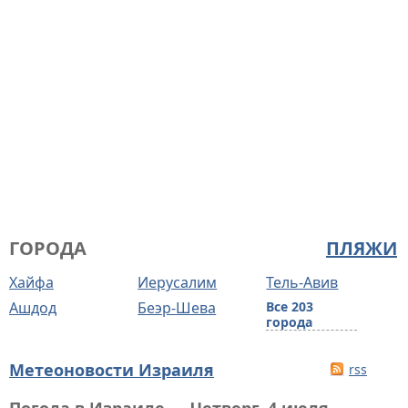
ГОРОДА
ПЛЯЖИ
Хайфа
Иерусалим
Тель-Авив
Ашдод
Беэр-Шева
Все 203
города
Метеоновости Израиля
rss