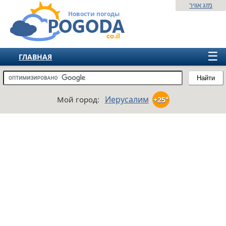
מזג אוויר
Новости погоды
☰
ГЛАВНАЯ
ИЗРАИЛЬ
Найти
СНГ
Иерусалим
Мой город:
+25°
ЕВРОПА
АМЕРИКА
АЗИЯ
АФРИКА
АВСТРАЛИЯ