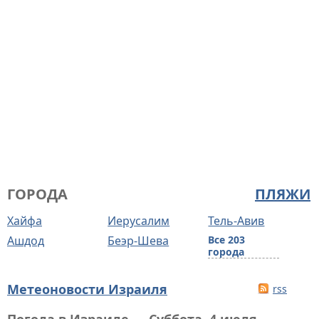
ГОРОДА
ПЛЯЖИ
Хайфа
Иерусалим
Тель-Авив
Ашдод
Беэр-Шева
Все 203
города
Метеоновости Израиля
rss