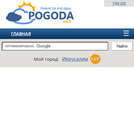
מזג אוויר
Новости погоды
☰
ГЛАВНАЯ
ИЗРАИЛЬ
Найти
СНГ
Иерусалим
Мой город:
+23°
ЕВРОПА
АМЕРИКА
АЗИЯ
АФРИКА
АВСТРАЛИЯ