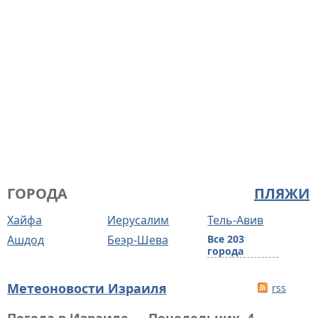
ГОРОДА
ПЛЯЖИ
Хайфа
Иерусалим
Тель-Авив
Ашдод
Беэр-Шева
Все 203
города
Метеоновости Израиля
rss