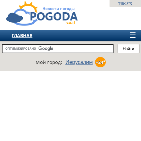
מזג אוויר
Новости погоды
☰
ГЛАВНАЯ
ИЗРАИЛЬ
Найти
СНГ
Иерусалим
Мой город:
+24°
ЕВРОПА
АМЕРИКА
АЗИЯ
АФРИКА
АВСТРАЛИЯ