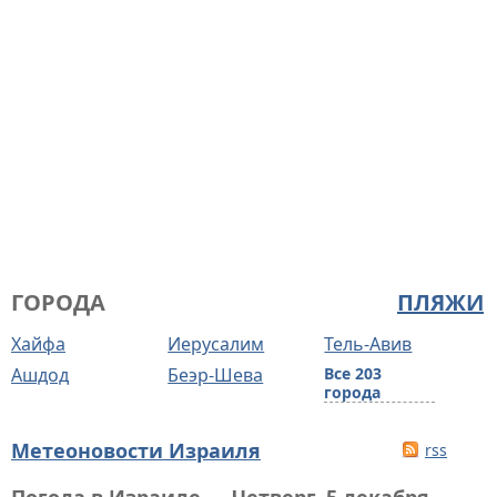
ГОРОДА
ПЛЯЖИ
Хайфа
Иерусалим
Тель-Авив
Ашдод
Беэр-Шева
Все 203
города
Метеоновости Израиля
rss