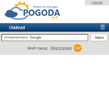
מזג אוויר
Новости погоды
☰
ГЛАВНАЯ
ИЗРАИЛЬ
Найти
СНГ
Иерусалим
Мой город:
+24°
ЕВРОПА
АМЕРИКА
АЗИЯ
АФРИКА
АВСТРАЛИЯ