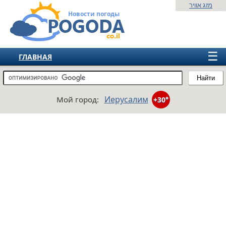
מזג אוויר
Новости погоды
☰
ГЛАВНАЯ
ИЗРАИЛЬ
Найти
СНГ
Иерусалим
Мой город:
+30°
ЕВРОПА
АМЕРИКА
АЗИЯ
АФРИКА
АВСТРАЛИЯ