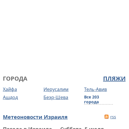
ГОРОДА
ПЛЯЖИ
Хайфа
Иерусалим
Тель-Авив
Ашдод
Беэр-Шева
Все 203
города
Метеоновости Израиля
rss