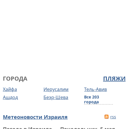
ГОРОДА
ПЛЯЖИ
Хайфа
Иерусалим
Тель-Авив
Ашдод
Беэр-Шева
Все 203
города
Метеоновости Израиля
rss