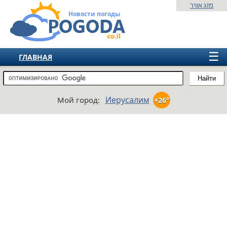
מזג אוויר
Новости погоды
☰
ГЛАВНАЯ
ИЗРАИЛЬ
Найти
СНГ
Иерусалим
Мой город:
+26°
ЕВРОПА
АМЕРИКА
АЗИЯ
АФРИКА
АВСТРАЛИЯ