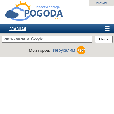
מזג אוויר
Новости погоды
☰
ГЛАВНАЯ
ИЗРАИЛЬ
Найти
СНГ
Иерусалим
Мой город:
+26°
ЕВРОПА
АМЕРИКА
АЗИЯ
АФРИКА
АВСТРАЛИЯ