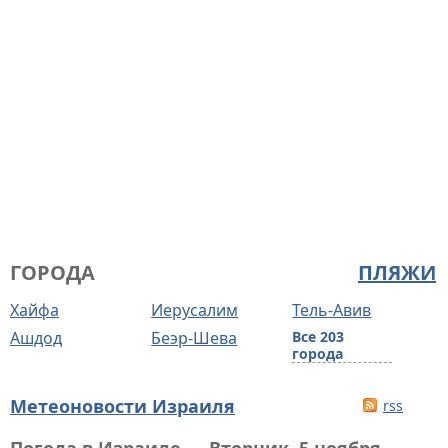
ГОРОДА
ПЛЯЖИ
Хайфа
Иерусалим
Тель-Авив
Ашдод
Беэр-Шева
Все 203
города
Метеоновости Израиля
rss