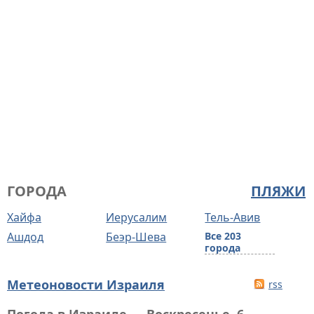
ГОРОДА
ПЛЯЖИ
Хайфа
Иерусалим
Тель-Авив
Ашдод
Беэр-Шева
Все 203
города
Метеоновости Израиля
rss