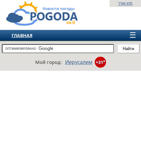
מזג אוויר
Новости погоды
☰
ГЛАВНАЯ
ИЗРАИЛЬ
Найти
СНГ
Иерусалим
Мой город:
+31°
ЕВРОПА
АМЕРИКА
АЗИЯ
АФРИКА
АВСТРАЛИЯ