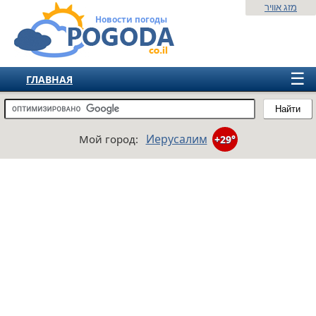
מזג אוויר
Новости погоды
☰
ГЛАВНАЯ
ИЗРАИЛЬ
Найти
СНГ
Иерусалим
Мой город:
+29°
ЕВРОПА
АМЕРИКА
АЗИЯ
АФРИКА
АВСТРАЛИЯ