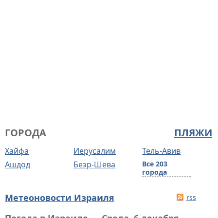
ГОРОДА
ПЛЯЖИ
Хайфа
Иерусалим
Тель-Авив
Ашдод
Беэр-Шева
Все 203
города
Метеоновости Израиля
rss