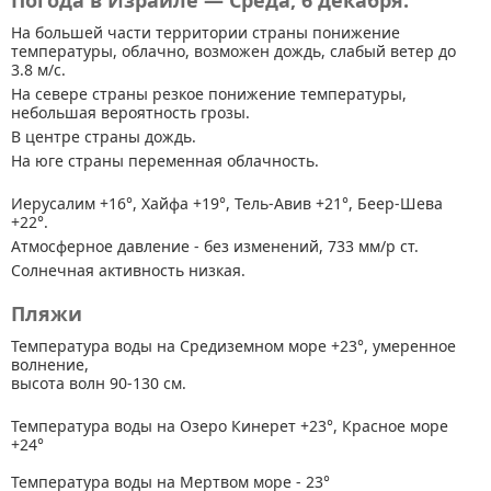
Погода в Израиле — Среда, 6 декабря.
На большей части территории страны
понижение
температуры, облачно, возможен дождь, слабый ветер до
3.8 м/с.
На севере страны резкое понижение температуры,
небольшая вероятность грозы.
В центре страны дождь.
На юге страны переменная облачность.
Иерусалим +16°, Хайфа +19°, Тель-Авив +21°, Беер-Шева
+22°.
Атмосферное давление - без изменений, 733 мм/р ст.
Солнечная активность низкая.
Пляжи
Температура воды на Средиземном море +23°, умеренное
волнение,
высота волн 90-130 см.
Температура воды на Озеро Кинерет +23°, Красное море
+24°
Температура воды на Мертвом море - 23°