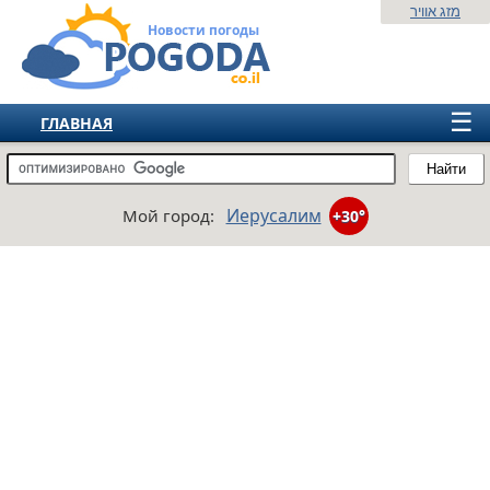
מזג אוויר
Новости погоды
☰
ГЛАВНАЯ
ИЗРАИЛЬ
Найти
СНГ
Иерусалим
Мой город:
+30°
ЕВРОПА
АМЕРИКА
АЗИЯ
АФРИКА
АВСТРАЛИЯ