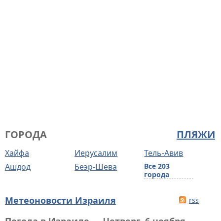
ГОРОДА
ПЛЯЖИ
Хайфа
Иерусалим
Тель-Авив
Ашдод
Беэр-Шева
Все 203
города
Метеоновости Израиля
rss