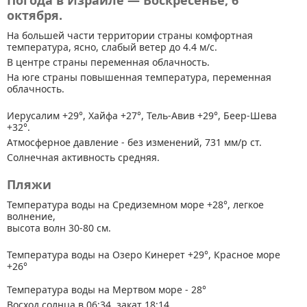
Погода в Израиле — Воскресенье, 6
октября.
На большей части территории страны
комфортная
температура, ясно, слабый ветер до 4.4 м/с.
В центре страны переменная облачность.
На юге страны повышенная температура, переменная
облачность.
Иерусалим +29°, Хайфа +27°, Тель-Авив +29°, Беер-Шева
+32°.
Атмосферное давление - без изменений, 731 мм/р ст.
Солнечная активность средняя.
Пляжи
Температура воды на Средиземном море +28°, легкое
волнение,
высота волн 30-80 см.
Температура воды на Озеро Кинерет +29°, Красное море
+26°
Температура воды на Мертвом море - 28°
Восход солнца в 06:34, закат 18:14.