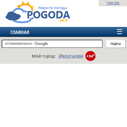
מזג אוויר
Новости погоды
☰
ГЛАВНАЯ
ИЗРАИЛЬ
Найти
СНГ
Иерусалим
Мой город:
+34°
ЕВРОПА
АМЕРИКА
АЗИЯ
АФРИКА
АВСТРАЛИЯ