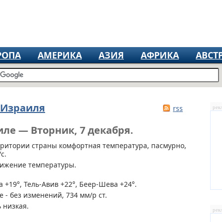
РОПА
АМЕРИКА
АЗИЯ
АФРИКА
АВСТ
 Израиля
rss
рек
иле — Вторник, 7 декабря.
рритории страны
комфортная температура, пасмурно,
с.
нижение температуры.
 +19°, Тель-Авив +22°, Беер-Шева +24°.
 - без изменений, 734 мм/р ст.
 низкая.
рек