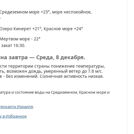
Средиземном море +23°, море неспокойное,
.
Озеро Кинерет +21°, Красное море +24°
Мертвом море - 22°
 закат 16:30.
на завтра — Среда, 8 декабря.
асти территории страны понижение температуры,
ь, возможен дождь, умеренный ветер до 7.8 м/с.
 - без изменений. Солнечная активность низкая.
атура и состояние воды на Средиземном, Красном море и
теокарта Израиля
.
цу в Избранное