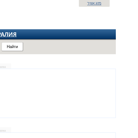
מזג אוויר
РАЛИЯ
Найти
лама
лама