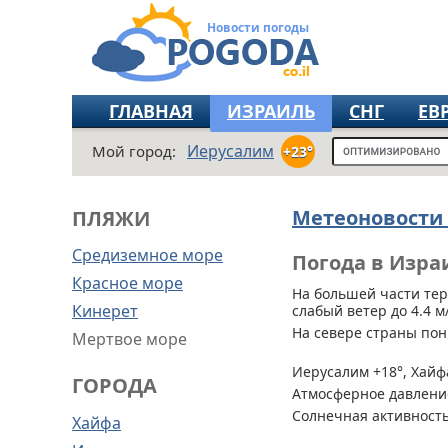
Новости погоды
ГЛАВНАЯ
ИЗРАИЛЬ
СНГ
ЕВ
Иерусалим
Мой город:
+23°
Метеоновости
ПЛЯЖИ
Средиземное море
Погода в Изра
Красное море
На большей части те
Кинерет
слабый ветер до 4.4 м/
На севере страны по
Мертвое море
Иерусалим +18°, Хайфа
ГОРОДА
Атмосферное давление
Солнечная активность
Хайфа