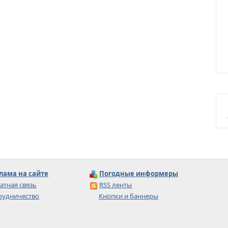
лама на сайте
Погодные информеры
атная связь
RSS ленты
рудничество
Кнопки и баннеры