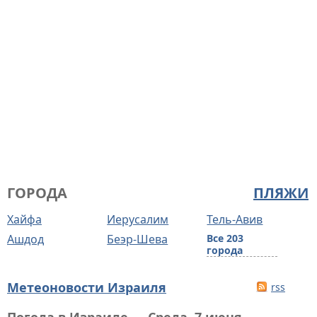
ГОРОДА
ПЛЯЖИ
Хайфа
Иерусалим
Тель-Авив
Ашдод
Беэр-Шева
Все 203
города
Метеоновости Израиля
rss