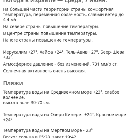
Погода в Израиле — Среда, 7 июня.
На большей части территории страны
комфортная
температура, переменная облачность, слабый ветер до
4.4 м/с.
На севере страны повышение температуры.
В центре страны повышение температуры.
На юге страны повышение температуры.
Иерусалим +27°, Хайфа +24°, Тель-Авив +27°, Беер-Шева
+33°.
Атмосферное давление - без изменений, 731 мм/р ст.
Солнечная активность очень высокая.
Пляжи
Температура воды на Средиземном море +23°, слабое
волнение,
высота волн 30-70 см.
Температура воды на Озеро Кинерет +24°, Красное море
+24°
Температура воды на Мертвом море - 23°
Восход солнца в 05:28, закат 19:42.