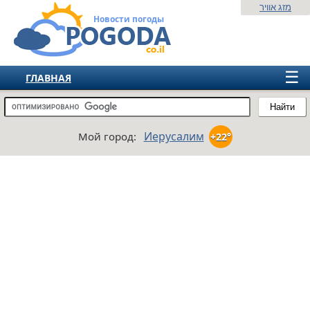
מזג אוויר
Новости погоды
☰
ГЛАВНАЯ
ИЗРАИЛЬ
Найти
СНГ
Иерусалим
Мой город:
+22°
ЕВРОПА
АМЕРИКА
АЗИЯ
АФРИКА
АВСТРАЛИЯ