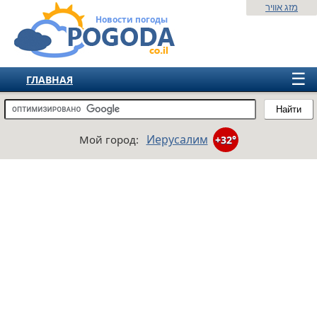
מזג אוויר
Новости погоды
☰
ГЛАВНАЯ
ИЗРАИЛЬ
Найти
СНГ
Иерусалим
Мой город:
+32°
ЕВРОПА
АМЕРИКА
АЗИЯ
АФРИКА
АВСТРАЛИЯ