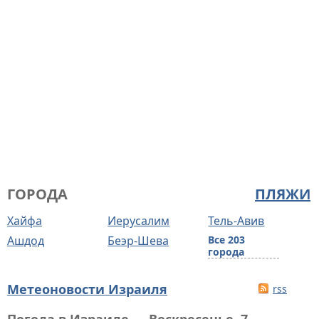
ГОРОДА
ПЛЯЖИ
Хайфа
Иерусалим
Тель-Авив
Ашдод
Беэр-Шева
Все 203
города
Метеоновости Израиля
rss