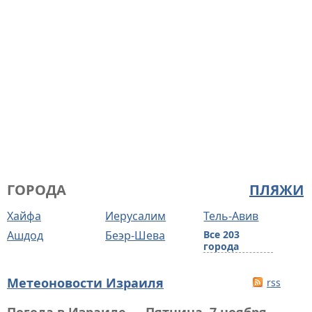
ГОРОДА
ПЛЯЖИ
Хайфа
Иерусалим
Тель-Авив
Ашдод
Беэр-Шева
Все 203
города
Метеоновости Израиля
rss