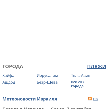
ГОРОДА
ПЛЯЖИ
Хайфа
Иерусалим
Тель-Авив
Ашдод
Беэр-Шева
Все 203
города
Метеоновости Израиля
rss