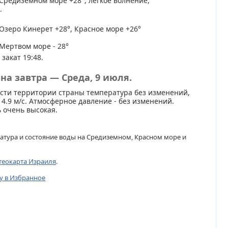
Средиземном море +28°, легкое волнение,
.
Озеро Кинерет +28°, Красное море +26°
Мертвом море - 28°
 закат 19:48.
на завтра — Среда, 9 июля.
сти территории страны температура без изменений,
 4.9 м/с. Атмосферное давление - без изменений.
 очень высокая.
атура и состояние воды на Средиземном, Красном море и
теокарта Израиля
.
цу в Избранное