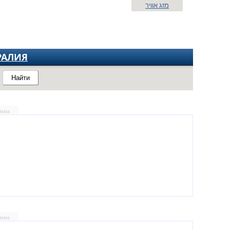
מזג אוויר
РАЛИЯ
Найти
лама
лама