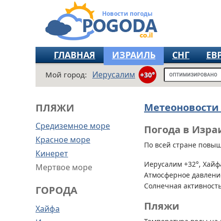
Новости погоды
ГЛАВНАЯ
ИЗРАИЛЬ
СНГ
ЕВ
Иерусалим
Мой город:
+30°
Метеоновости
ПЛЯЖИ
Средиземное море
Погода в Изра
Красное море
По всей стране
повыше
Кинерет
Иерусалим +32°, Хайфа
Мертвое море
Атмосферное давление
Солнечная активность
ГОРОДА
Пляжи
Хайфа