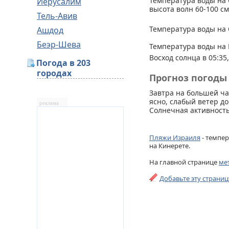
Температура воды на 
Иерусалим
высота волн 60-100 см
Тель-Авив
Температура воды на 
Ашдод
Беэр-Шева
Температура воды на 
Восход солнца в 05:35,
Погода в 203
городах
Прогноз погоды 
Завтра на большей ча
ясно, слабый ветер до
реклама
Солнечная активность
Пляжи Израиля
- темпер
на Кинерете.
На главной странице
ме
Добавьте эту страни