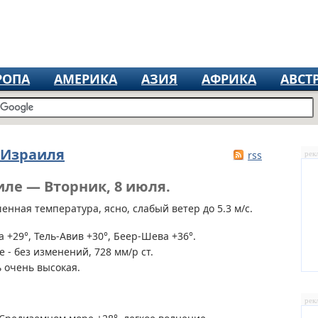
РОПА
АМЕРИКА
АЗИЯ
АФРИКА
АВСТ
 Израиля
rss
рек
иле — Вторник, 8 июля.
нная температура, ясно, слабый ветер до 5.3 м/с.
 +29°, Тель-Авив +30°, Беер-Шева +36°.
 - без изменений, 728 мм/р ст.
 очень высокая.
рек