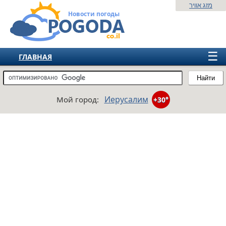
מזג אוויר
Новости погоды
☰
ГЛАВНАЯ
ИЗРАИЛЬ
Найти
СНГ
Иерусалим
Мой город:
+30°
ЕВРОПА
АМЕРИКА
АЗИЯ
АФРИКА
АВСТРАЛИЯ