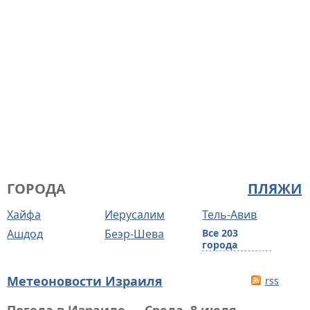
ГОРОДА
ПЛЯЖИ
Хайфа
Иерусалим
Тель-Авив
Ашдод
Беэр-Шева
Все 203
города
Метеоновости Израиля
rss