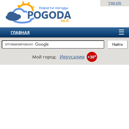
מזג אוויר
Новости погоды
☰
ГЛАВНАЯ
ИЗРАИЛЬ
Найти
СНГ
Иерусалим
Мой город:
+30°
ЕВРОПА
АМЕРИКА
АЗИЯ
АФРИКА
АВСТРАЛИЯ