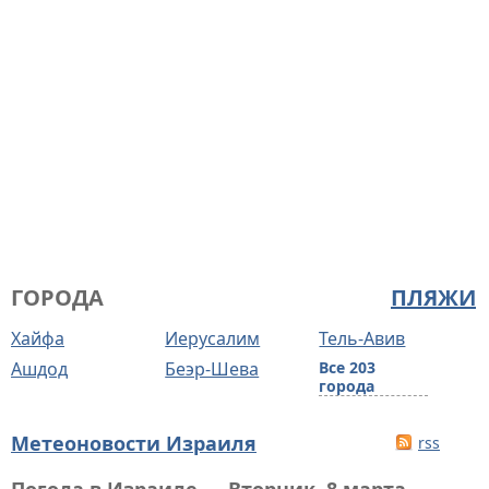
ГОРОДА
ПЛЯЖИ
Хайфа
Иерусалим
Тель-Авив
Ашдод
Беэр-Шева
Все 203
города
Метеоновости Израиля
rss