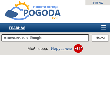
מזג אוויר
Новости погоды
☰
ГЛАВНАЯ
ИЗРАИЛЬ
Найти
СНГ
Иерусалим
Мой город:
+31°
ЕВРОПА
АМЕРИКА
АЗИЯ
АФРИКА
АВСТРАЛИЯ