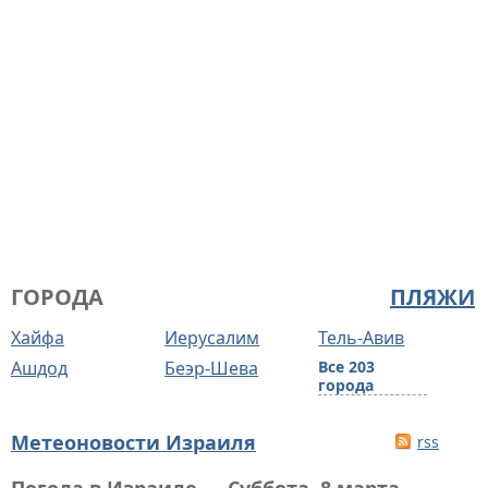
ГОРОДА
ПЛЯЖИ
Хайфа
Иерусалим
Тель-Авив
Ашдод
Беэр-Шева
Все 203
города
Метеоновости Израиля
rss