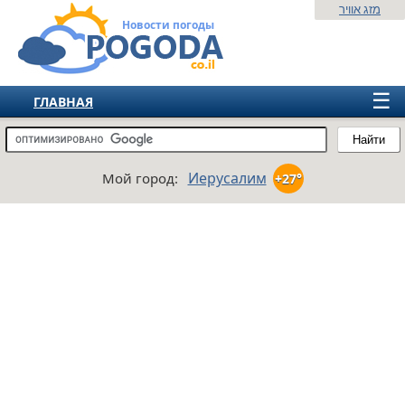
מזג אוויר
Новости погоды
☰
ГЛАВНАЯ
ИЗРАИЛЬ
Найти
СНГ
Иерусалим
Мой город:
+27°
ЕВРОПА
АМЕРИКА
АЗИЯ
АФРИКА
АВСТРАЛИЯ