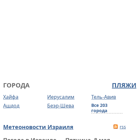
ГОРОДА
ПЛЯЖИ
Хайфа
Иерусалим
Тель-Авив
Ашдод
Беэр-Шева
Все 203
города
Метеоновости Израиля
rss