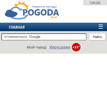
מזג אוויר
Новости погоды
☰
ГЛАВНАЯ
ИЗРАИЛЬ
Найти
СНГ
Иерусалим
Мой город:
+31°
ЕВРОПА
АМЕРИКА
АЗИЯ
АФРИКА
АВСТРАЛИЯ