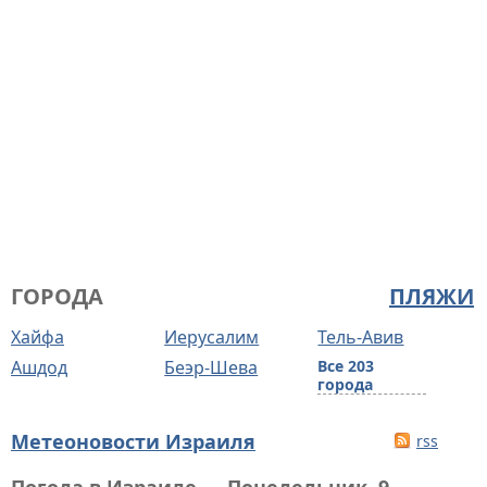
ГОРОДА
ПЛЯЖИ
Хайфа
Иерусалим
Тель-Авив
Ашдод
Беэр-Шева
Все 203
города
Метеоновости Израиля
rss