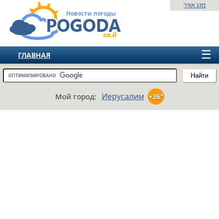
מזג אוויר
Новости погоды
☰
ГЛАВНАЯ
ИЗРАИЛЬ
Найти
СНГ
Иерусалим
Мой город:
+26°
ЕВРОПА
АМЕРИКА
АЗИЯ
АФРИКА
АВСТРАЛИЯ