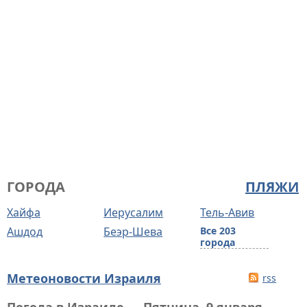
ГОРОДА
ПЛЯЖИ
Хайфа
Иерусалим
Тель-Авив
Ашдод
Беэр-Шева
Все 203
города
Метеоновости Израиля
rss