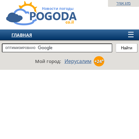
מזג אוויר
Новости погоды
☰
ГЛАВНАЯ
ИЗРАИЛЬ
Найти
СНГ
Иерусалим
Мой город:
+24°
ЕВРОПА
АМЕРИКА
АЗИЯ
АФРИКА
АВСТРАЛИЯ