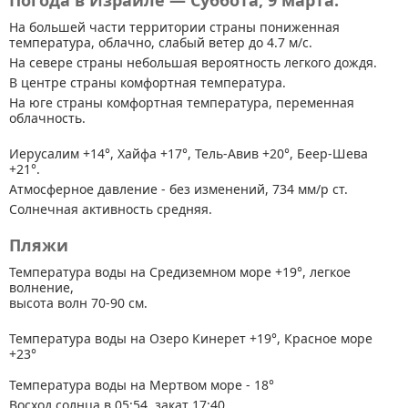
Погода в Израиле — Суббота, 9 марта.
На большей части территории страны
пониженная
температура, облачно, слабый ветер до 4.7 м/с.
На севере страны небольшая вероятность легкого дождя.
В центре страны комфортная температура.
На юге страны комфортная температура, переменная
облачность.
Иерусалим +14°, Хайфа +17°, Тель-Авив +20°, Беер-Шева
+21°.
Атмосферное давление - без изменений, 734 мм/р ст.
Солнечная активность средняя.
Пляжи
Температура воды на Средиземном море +19°, легкое
волнение,
высота волн 70-90 см.
Температура воды на Озеро Кинерет +19°, Красное море
+23°
Температура воды на Мертвом море - 18°
Восход солнца в 05:54, закат 17:40.