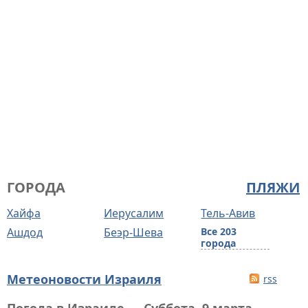
ГОРОДА
ПЛЯЖИ
Хайфа
Иерусалим
Тель-Авив
Ашдод
Беэр-Шева
Все 203
города
Метеоновости Израиля
rss