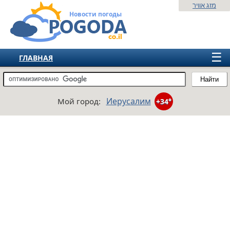
מזג אוויר
Новости погоды
☰
ГЛАВНАЯ
ИЗРАИЛЬ
Найти
СНГ
Иерусалим
Мой город:
+34°
ЕВРОПА
АМЕРИКА
АЗИЯ
АФРИКА
АВСТРАЛИЯ