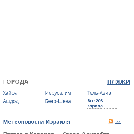
ГОРОДА
ПЛЯЖИ
Хайфа
Иерусалим
Тель-Авив
Ашдод
Беэр-Шева
Все 203
города
Метеоновости Израиля
rss